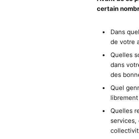
certain nombr
Dans quell
de votre 
Quelles s
dans votr
des bonne
Quel genr
librement
Quelles r
services,
collectivit