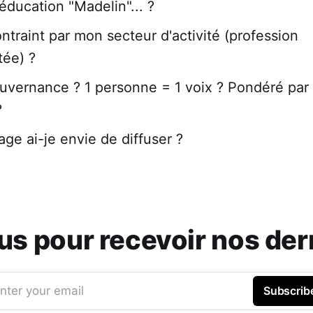
réducation "Madelin"... ?
ontraint par mon secteur d'activité (profession
ée) ?
uvernance ? 1 personne = 1 voix ? Pondéré par
?
age ai-je envie de diffuser ?
 pour recevoir nos dern
nter your email
Subscrib