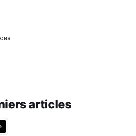
 des
iers articles
e