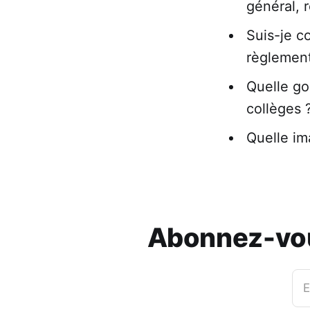
général, 
Suis-je c
règlement
Quelle go
collèges 
Quelle im
Abonnez-vous
E