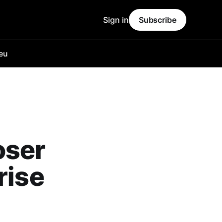
Sign in
Subscribe
ieu
oser
rise