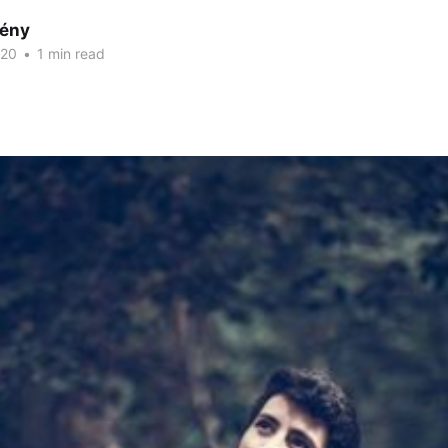
ény
020
•
1 min read