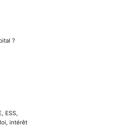
ital ?
E, ESS,
oi, intérêt