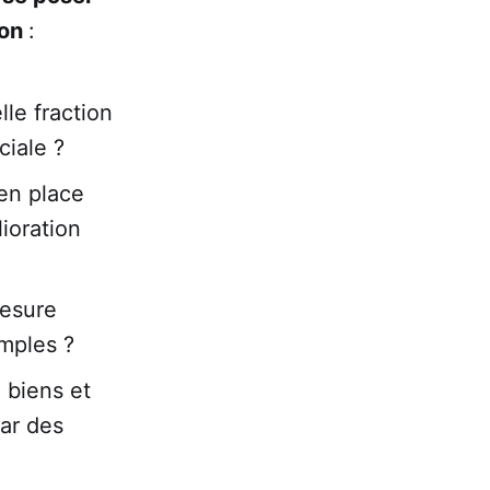
ion
:
lle fraction
ciale ?
en place
ioration
mesure
imples ?
 biens et
par des