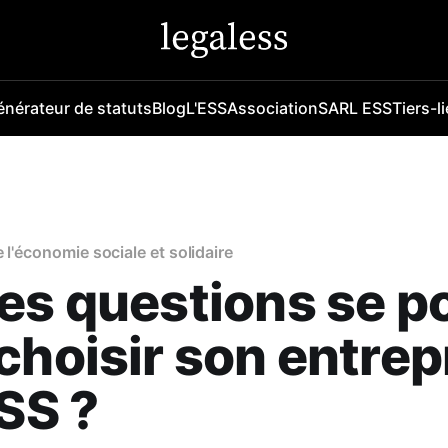
nérateur de statuts
Blog
L'ESS
Association
SARL ESS
Tiers-l
 l'économie sociale et solidaire
es questions se p
choisir son entrep
ESS ?