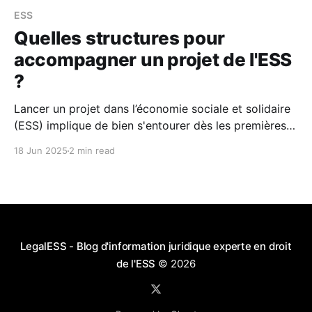
ESS
Quelles structures pour
accompagner un projet de l'ESS
?
Lancer un projet dans l’économie sociale et solidaire
(ESS) implique de bien s'entourer dès les premières
étapes : accompagnement, financement, expertise,
18 Jun 2025
2 min read
réseau... Plusieurs structures existent pour soutenir
les entrepreneur·es de l’ESS. On vous aide à y voir
plus clair.
LegalESS - Blog d'information juridique experte en droit
de l'ESS
© 2026